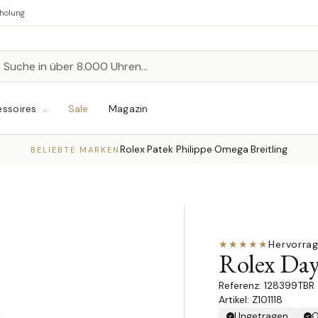
bholung
n
chen
ssoires
Sale
Magazin
Rolex
Patek Philippe
Omega
Breitling
·
·
·
BELIEBTE MARKEN
★★★★★
Hervorra
Rolex Day
128399TBR
Artikel: Z101118
Ungetragen
O