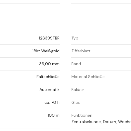
128399TBR
Typ
18kt Weißgold
Zifferblatt
36,00 mm
Band
Faltschließe
Material Schließe
Automatik
Kaliber
ca. 70 h
Glas
100 m
Funktionen
Zentralsekunde, Datum, Woch