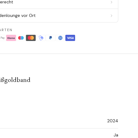
berecht
denlounge vor Ort
ARTEN
eißgoldband
2024
Ja