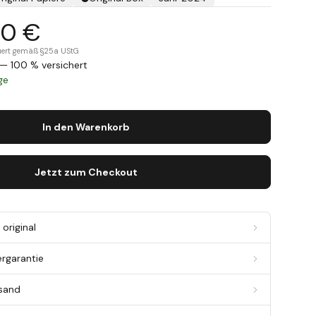
00 €
teuert gemäß §25a UStG
— 100 % versichert
age
In den Warenkorb
Jetzt zum Checkout
original
ergarantie
rsand