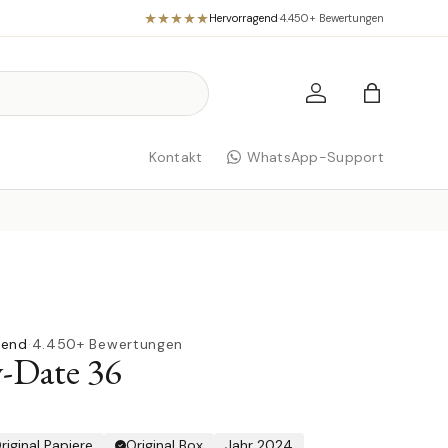
Hervorragend
·
4.450+ Bewertungen
Einloggen
Einkaufst
Kontakt
WhatsApp-Support
gend
·
4.450+ Bewertungen
-Date 36
riginal Papiere
Original Box
Jahr 2024