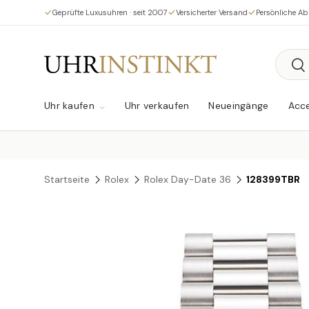
Geprüfte Luxusuhren · seit 2007
Versicherter Versand
Persönliche A
Direkt zum Inhalt
Suche
Su
Uhr kaufen
Uhr verkaufen
Neueingänge
Acce
Startseite
Rolex
Rolex Day-Date 36
128399TBR
Zu Produktinformationen springen