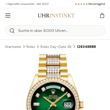
Geprüfte Luxusuhren · seit 2007
Hervorragend
Direkt zum Inhalt
Menü
Eink
Suchen
Suchen
Startseite
Rolex
Rolex Day-Date 36
128348RBR
Zu Produktinformationen springen