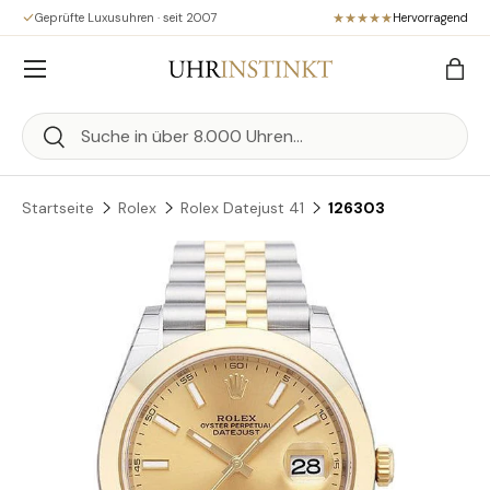
Geprüfte Luxusuhren · seit 2007
Hervorragend
Direkt zum Inhalt
Menü
Eink
Suchen
Suchen
Startseite
Rolex
Rolex Datejust 41
126303
Zu Produktinformationen springen