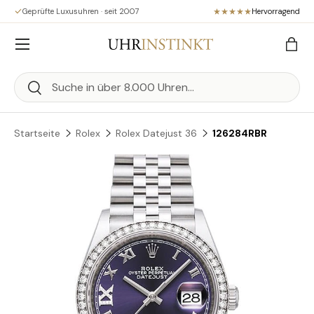
Geprüfte Luxusuhren · seit 2007
Hervorragend
Direkt zum Inhalt
Menü
Eink
Suchen
Suchen
Startseite
Rolex
Rolex Datejust 36
126284RBR
Zu Produktinformationen springen