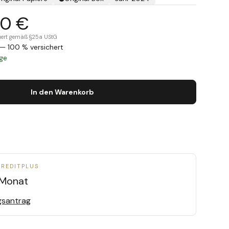
00 €
teuert gemäß §25a UStG
— 100 % versichert
age
In den Warenkorb
CREDITPLUS
Monat
gsantrag