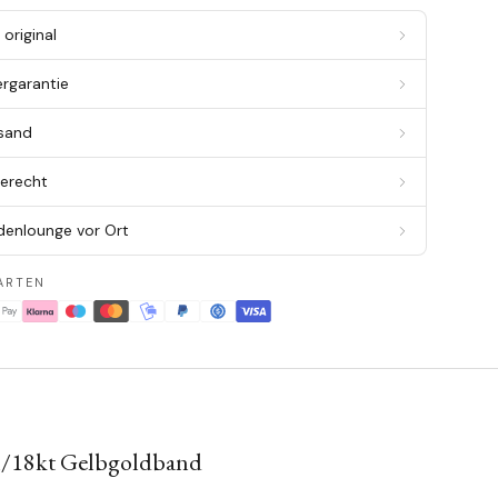
original
ergarantie
rsand
berecht
denlounge vor Ort
ARTEN
hl/18kt Gelbgoldband