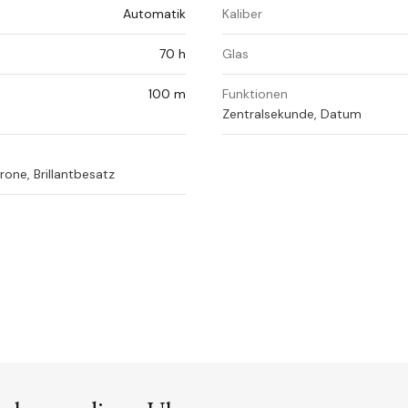
Automatik
Kaliber
70 h
Glas
100 m
Funktionen
Zentralsekunde, Datum
one, Brillantbesatz