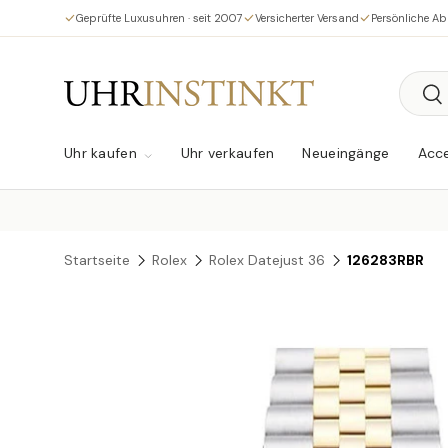
Geprüfte Luxusuhren · seit 2007
Versicherter Versand
Persönliche A
Direkt zum Inhalt
Suche
Su
Uhr kaufen
Uhr verkaufen
Neueingänge
Acce
Startseite
Rolex
Rolex Datejust 36
126283RBR
Zu Produktinformationen springen