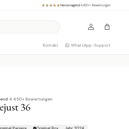
Hervorragend
·
4.450+ Bewertungen
Einloggen
Einkaufst
Kontakt
WhatsApp-Support
gend
·
4.450+ Bewertungen
ejust 36
riginal Papiere
Original Box
Jahr 2024