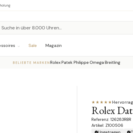
bholung
n
chen
ssoires
Sale
Magazin
Rolex
Patek Philippe
Omega
Breitling
·
·
·
BELIEBTE MARKEN
★★★★★
Hervorra
Rolex Dat
126283RBR
Artikel: Z100506
Ungetragen
O