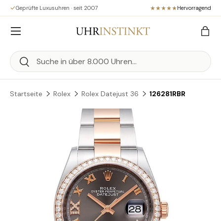
Geprüfte Luxusuhren · seit 2007
Hervorragend
Direkt zum Inhalt
Menü
Eink
Suchen
Suchen
Startseite
Rolex
Rolex Datejust 36
126281RBR
Zu Produktinformationen springen