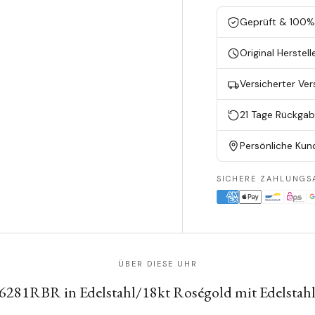
Geprüft & 100% 
Original Herstell
Versicherter Ve
21 Tage Rückga
Persönliche Kun
SICHERE ZAHLUNGS
ÜBER DIESE UHR
26281RBR in Edelstahl/18kt Roségold mit Edelsta