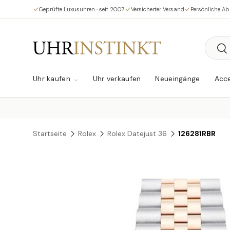
Geprüfte Luxusuhren · seit 2007
Versicherter Versand
Persönliche A
Direkt zum Inhalt
Suche
Su
Uhr kaufen
Uhr verkaufen
Neueingänge
Acce
Startseite
Rolex
Rolex Datejust 36
126281RBR
Zu Produktinformationen springen