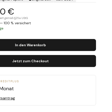
00 €
teuert gemäß §25a UStG
— 100 % versichert
age
In den Warenkorb
Jetzt zum Checkout
CREDITPLUS
Monat
gsantrag