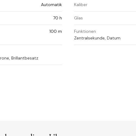
Automatik
Kaliber
70 h
Glas
100 m
Funktionen
Zentralsekunde, Datum
one, Brillantbesatz