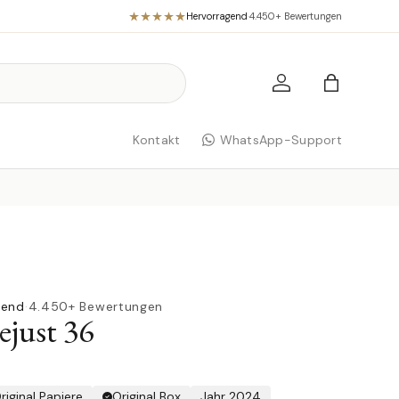
Hervorragend
·
4.450+ Bewertungen
Einloggen
Einkaufst
Kontakt
WhatsApp-Support
gend
·
4.450+ Bewertungen
ejust 36
riginal Papiere
Original Box
Jahr 2024