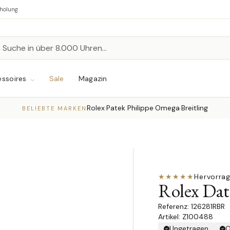
bholung
n
chen
ssoires
Sale
Magazin
Rolex
Patek Philippe
Omega
Breitling
·
·
·
BELIEBTE MARKEN
★★★★★
Hervorra
Rolex Dat
126281RBR
Artikel: Z100488
Ungetragen
O