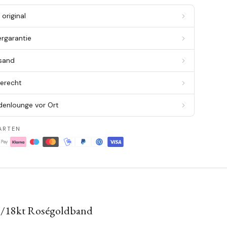
original
ergarantie
rsand
berecht
denlounge vor Ort
ARTEN
hl/18kt Roségoldband