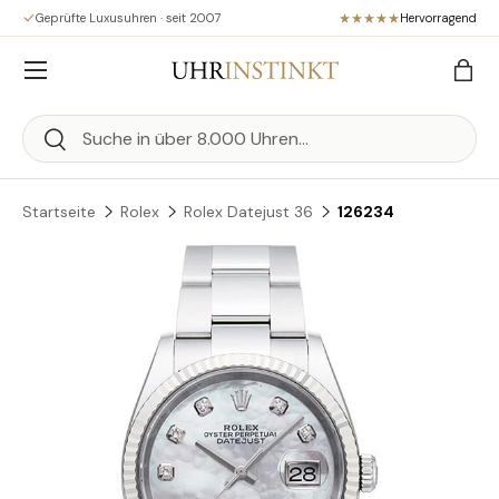
Geprüfte Luxusuhren · seit 2007
Hervorragend
Direkt zum Inhalt
Menü
Eink
Suchen
Suchen
Startseite
Rolex
Rolex Datejust 36
126234
Zu Produktinformationen springen