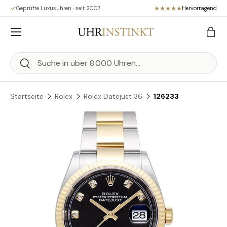
Geprüfte Luxusuhren · seit 2007
Hervorragend
Direkt zum Inhalt
Menü
Eink
Suchen
Suchen
Startseite
Rolex
Rolex Datejust 36
126233
Zu Produktinformationen springen