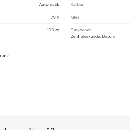
Automatik
Kaliber
70 h
Glas
100 m
Funktionen
Zentralsekunde, Datum
Krone