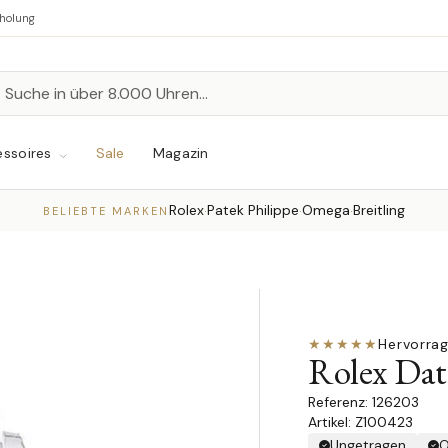
bholung
n
chen
ssoires
Sale
Magazin
Rolex
Patek Philippe
Omega
Breitling
·
·
·
BELIEBTE MARKEN
★★★★★
Hervorra
Rolex Dat
126203
Artikel: Z100423
Ungetragen
O