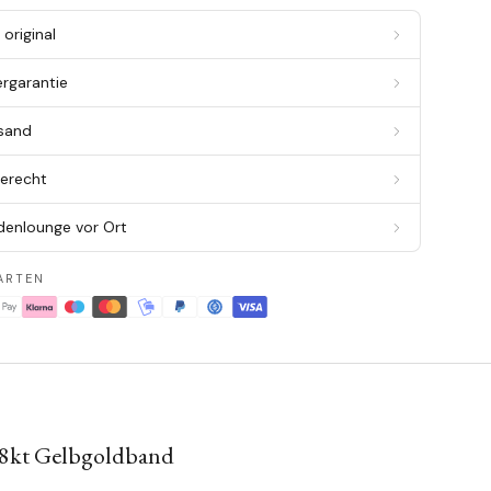
original
ergarantie
rsand
berecht
denlounge vor Ort
ARTEN
/18kt Gelbgoldband