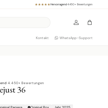
Hervorragend
·
4.450+ Bewertungen
Einloggen
Einkaufst
Kontakt
WhatsApp-Support
gend
·
4.450+ Bewertungen
ejust 36
riginal Papiere
Original Box
Jahr 2025