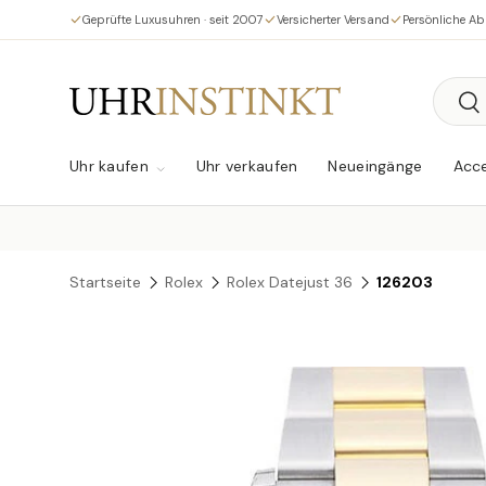
Geprüfte Luxusuhren · seit 2007
Versicherter Versand
Persönliche A
Direkt zum Inhalt
Suche
Su
Uhr kaufen
Uhr verkaufen
Neueingänge
Acce
Startseite
Rolex
Rolex Datejust 36
126203
Zu Produktinformationen springen