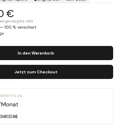
0 €
teuert gemäß §25a UStG
— 100 % versichert
age
In den Warenkorb
Jetzt zum Checkout
CREDITPLUS
/Monat
gsantrag