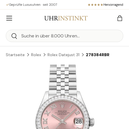
Geprüfte Luxusuhren · seit 2007
Hervorragend
Direkt zum Inhalt
Menü
Eink
Suchen
Suchen
Startseite
Rolex
Rolex Datejust 31
278384RBR
Zu Produktinformationen springen