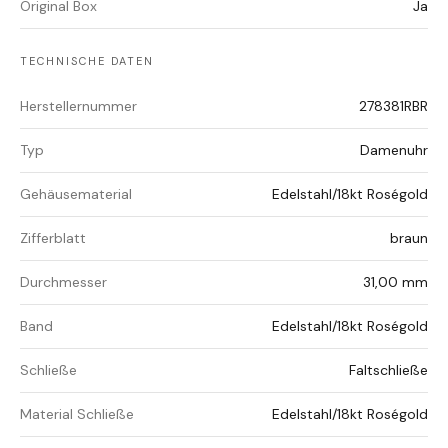
Original Box
Ja
TECHNISCHE DATEN
Herstellernummer
278381RBR
Typ
Damenuhr
Gehäusematerial
Edelstahl/18kt Roségold
Zifferblatt
braun
Durchmesser
31,00 mm
Band
Edelstahl/18kt Roségold
Schließe
Faltschließe
Material Schließe
Edelstahl/18kt Roségold