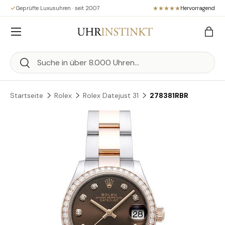
Geprüfte Luxusuhren · seit 2007
Hervorragend
Direkt zum Inhalt
Menü
Eink
Suchen
Suchen
Startseite
Rolex
Rolex Datejust 31
278381RBR
Zu Produktinformationen springen