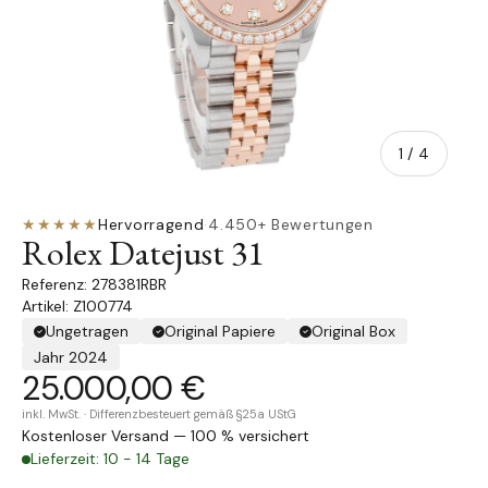
von
1
/
4
★★★★★
Hervorragend
·
4.450+ Bewertungen
Rolex Datejust 31
278381RBR
Artikel: Z100774
Ungetragen
Original Papiere
Original Box
Jahr 2024
25.000,00 €
inkl. MwSt. · Differenzbesteuert gemäß §25a UStG
Kostenloser Versand — 100 % versichert
Lieferzeit: 10 - 14 Tage