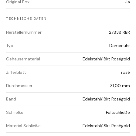
Original Box
Ja
TECHNISCHE DATEN
Herstellernummer
278381RBR
Typ
Damenuhr
Gehäusematerial
Edelstahl/18kt Roségold
Zifferblatt
rosé
Durchmesser
31,00 mm
Band
Edelstahl/18kt Roségold
Schließe
Faltschließe
Material Schließe
Edelstahl/18kt Roségold