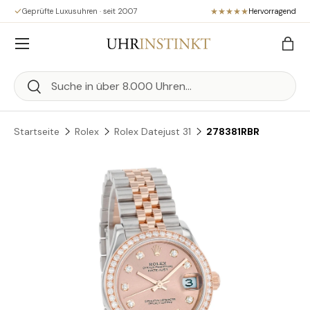
Geprüfte Luxusuhren · seit 2007
Hervorragend
Direkt zum Inhalt
Menü
Eink
Suchen
Suchen
Startseite
Rolex
Rolex Datejust 31
278381RBR
Zu Produktinformationen springen