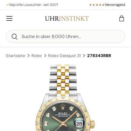
Geprüfte Luxusuhren · seit 2007
Hervorragend
Direkt zum Inhalt
Menü
Eink
Suchen
Suchen
Startseite
Rolex
Rolex Datejust 31
278343RBR
Zu Produktinformationen springen