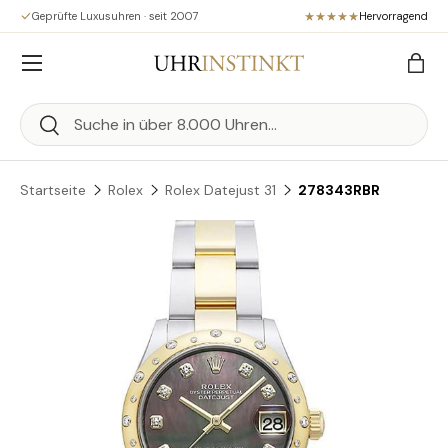
Geprüfte Luxusuhren · seit 2007
Hervorragend
Direkt zum Inhalt
Menü
Eink
Suchen
Suchen
Startseite
Rolex
Rolex Datejust 31
278343RBR
Zu Produktinformationen springen