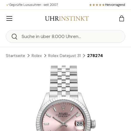
Geprüfte Luxusuhren · seit 2007
Hervorragend
Direkt zum Inhalt
Menü
Eink
Suchen
Suchen
Startseite
Rolex
Rolex Datejust 31
278274
Zu Produktinformationen springen