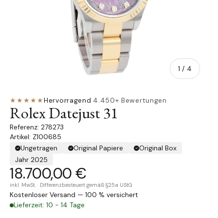
von
1
/
4
★★★★★
Hervorragend
·
4.450+ Bewertungen
Rolex Datejust 31
278273
Artikel: Z100685
Ungetragen
Original Papiere
Original Box
Jahr 2025
18.700,00 €
inkl. MwSt. · Differenzbesteuert gemäß §25a UStG
Kostenloser Versand — 100 % versichert
Lieferzeit: 10 - 14 Tage