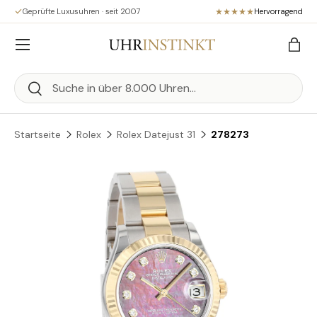
Geprüfte Luxusuhren · seit 2007
Hervorragend
Direkt zum Inhalt
Menü
Eink
Suchen
Suchen
Startseite
Rolex
Rolex Datejust 31
278273
Zu Produktinformationen springen