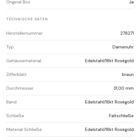
Original Box
Ja
TECHNISCHE DATEN
Herstellernummer
278271
Typ
Damenuhr
Gehäusematerial
Edelstahl/18kt Roségold
Zifferblatt
braun
Durchmesser
31,00 mm
Band
Edelstahl/18kt Roségold
Schließe
Faltschließe
Material Schließe
Edelstahl/18kt Roségold