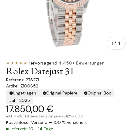
von
1
/
4
★★★★★
Hervorragend
·
4.450+ Bewertungen
Rolex Datejust 31
278271
Artikel: Z100652
Ungetragen
Original Papiere
Original Box
Jahr 2025
17.850,00 €
inkl. MwSt. · Differenzbesteuert gemäß §25a UStG
Kostenloser Versand — 100 % versichert
Lieferzeit: 10 - 14 Tage