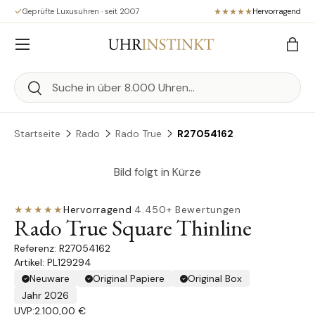
Geprüfte Luxusuhren · seit 2007
Hervorragend
Direkt zum Inhalt
Menü
Eink
Suchen
Suchen
Startseite
Rado
Rado True
R27054162
Bild folgt in Kürze
★★★★★
Hervorragend
·
4.450+ Bewertungen
Rado True Square Thinline
R27054162
Artikel: PL129294
Neuware
Original Papiere
Original Box
Jahr 2026
UVP:
2.100,00 €