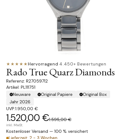
★★★★★
Hervorragend
·
4.450+ Bewertungen
Rado True Quarz Diamonds
R27059712
Artikel: PL111751
Neuware
Original Papiere
Original Box
Jahr 2026
UVP:
1.950,00 €
1.520,00 €
1.595,00 €
inkl. MwSt.
Kostenloser Versand — 100 % versichert
Lieferzeit: 2 - 3 Wochen