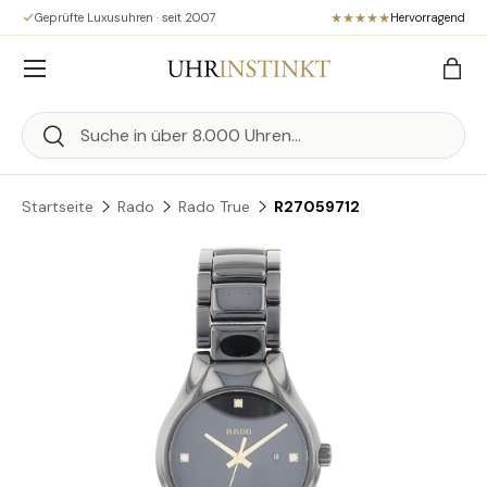
Geprüfte Luxusuhren · seit 2007
Hervorragend
Direkt zum Inhalt
Menü
Eink
Suchen
Suchen
Startseite
Rado
Rado True
R27059712
Zu Produktinformationen springen