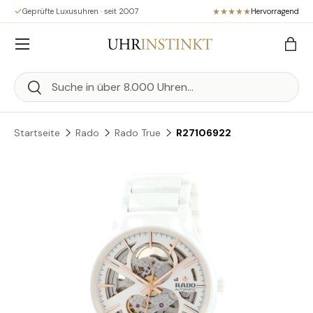
Geprüfte Luxusuhren · seit 2007
Hervorragend
Direkt zum Inhalt
Menü
Eink
Suchen
Suchen
Startseite
Rado
Rado True
R27106922
Zu Produktinformationen springen