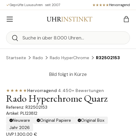
Geprüfte Luxusuhren · seit 2007
Hervorragend
Direkt zum Inhalt
Menü
Eink
Suchen
Suchen
Startseite
Rado
Rado HyperChrome
R32502153
Bild folgt in Kürze
★★★★★
Hervorragend
·
4.450+ Bewertungen
Rado Hyperchrome Quarz
R32502153
Artikel: PL123812
Neuware
Original Papiere
Original Box
Jahr 2026
UVP:
1.300,00 €