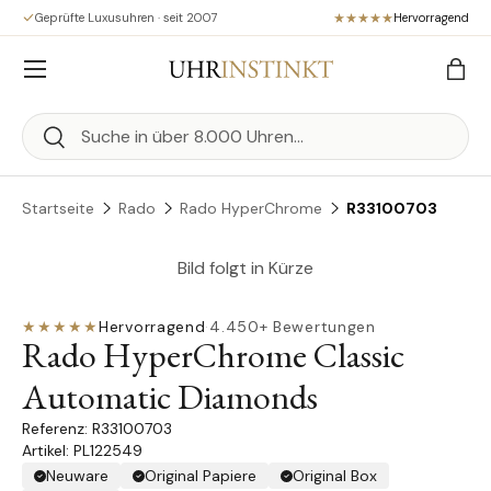
Geprüfte Luxusuhren · seit 2007
Hervorragend
Direkt zum Inhalt
Menü
Eink
Suchen
Suchen
Startseite
Rado
Rado HyperChrome
R33100703
Bild folgt in Kürze
★★★★★
Hervorragend
·
4.450+ Bewertungen
Rado HyperChrome Classic
Automatic Diamonds
R33100703
Artikel: PL122549
Neuware
Original Papiere
Original Box