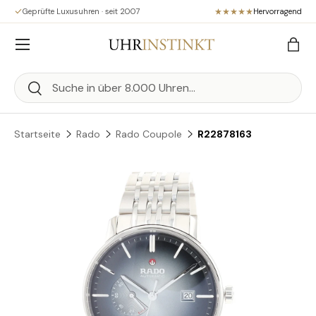
Geprüfte Luxusuhren · seit 2007
Hervorragend
Direkt zum Inhalt
Menü
Eink
Suchen
Suchen
Startseite
Rado
Rado Coupole
R22878163
Zu Produktinformationen springen