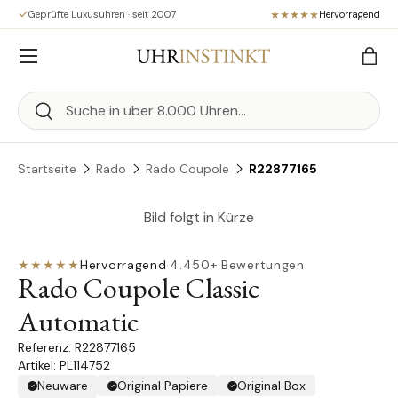
Geprüfte Luxusuhren · seit 2007
Hervorragend
Direkt zum Inhalt
Menü
Eink
Suchen
Suchen
Startseite
Rado
Rado Coupole
R22877165
Bild folgt in Kürze
★★★★★
Hervorragend
·
4.450+ Bewertungen
Rado Coupole Classic
Automatic
R22877165
Artikel: PL114752
Neuware
Original Papiere
Original Box