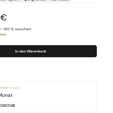
 €
— 100 % versichert
chen
In den Warenkorb
CREDITPLUS
Monat
gsantrag