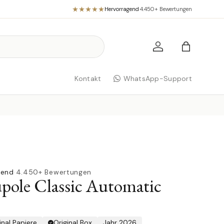
Hervorragend
·
4.450+ Bewertungen
Einloggen
Einkaufst
Kontakt
WhatsApp-Support
gend
·
4.450+ Bewertungen
ole Classic Automatic
inal Papiere
Original Box
Jahr 2026