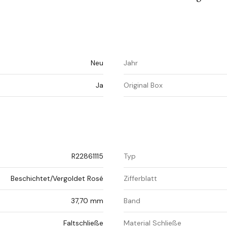
Neu
Jahr
Ja
Original Box
R22861115
Typ
Beschichtet/Vergoldet Rosé
Zifferblatt
37,70 mm
Band
Faltschließe
Material Schließe