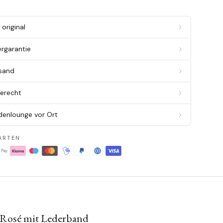
original
ergarantie
rsand
berecht
denlounge vor Ort
ARTEN
 Rosé mit Lederband