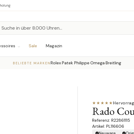
bholung
n
chen
ssoires
Sale
Magazin
Rolex
Patek Philippe
Omega
Breitling
·
·
·
BELIEBTE MARKEN
★★★★★
Hervorra
Rado Coup
R22861115
Artikel: PL116606
Neuware
Orig