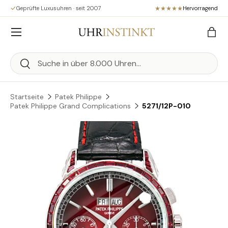
Geprüfte Luxusuhren · seit 2007
Hervorragend
Direkt zum Inhalt
Menü
Eink
Suchen
Suchen
Startseite
Patek Philippe
Patek Philippe Grand Complications
5271/12P-010
Zu Produktinformationen springen