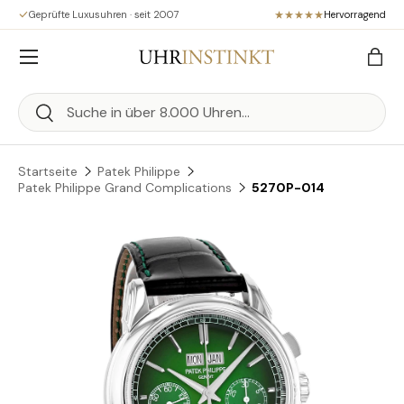
Geprüfte Luxusuhren · seit 2007
Hervorragend
Direkt zum Inhalt
Menü
Eink
Suchen
Suchen
Startseite
Patek Philippe
Patek Philippe Grand Complications
5270P-014
Zu Produktinformationen springen