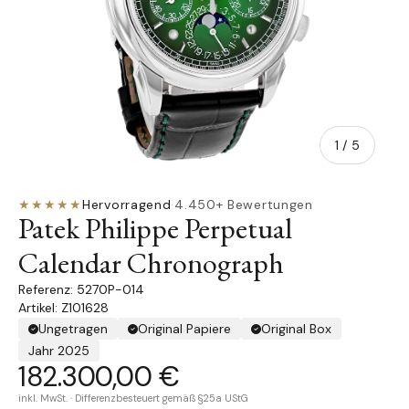
von
1
/
5
★★★★★
Hervorragend
·
4.450+ Bewertungen
Patek Philippe Perpetual
Calendar Chronograph
5270P-014
Artikel: Z101628
Ungetragen
Original Papiere
Original Box
Jahr 2025
182.300,00 €
inkl. MwSt. · Differenzbesteuert gemäß §25a UStG