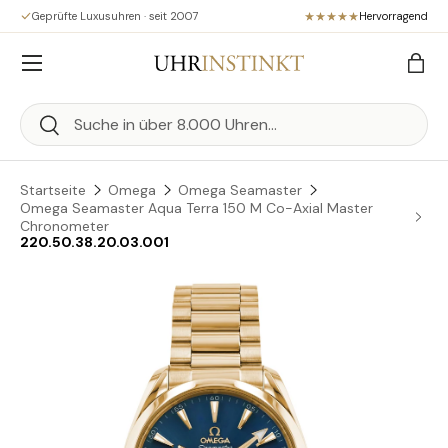
Geprüfte Luxusuhren · seit 2007
Hervorragend
Direkt zum Inhalt
Menü
Eink
Suchen
Suchen
Startseite
Omega
Omega Seamaster
Omega Seamaster Aqua Terra 150 M Co-Axial Master
Chronometer
220.50.38.20.03.001
Zu Produktinformationen springen