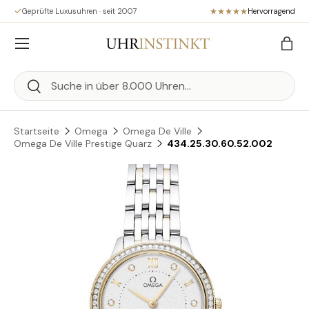
Geprüfte Luxusuhren · seit 2007
Hervorragend
Direkt zum Inhalt
Menü
Eink
Suchen
Suchen
Startseite
Omega
Omega De Ville
Omega De Ville Prestige Quarz
434.25.30.60.52.002
Zu Produktinformationen springen