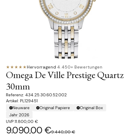
★★★★★
Hervorragend
·
4.450+ Bewertungen
Omega De Ville Prestige Quartz
30mm
434.25.30.60.52.002
Artikel: PL129451
Neuware
Original Papiere
Original Box
Jahr 2026
UVP:
11.800,00 €
9.090,00 €
9.440,00 €