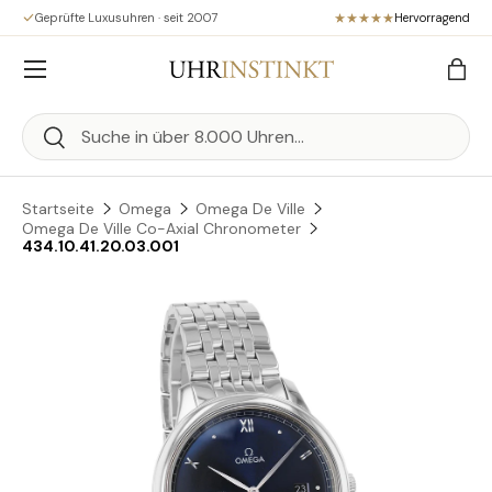
Geprüfte Luxusuhren · seit 2007
Hervorragend
Direkt zum Inhalt
Menü
Eink
Suchen
Suchen
Startseite
Omega
Omega De Ville
Omega De Ville Co-Axial Chronometer
434.10.41.20.03.001
Zu Produktinformationen springen