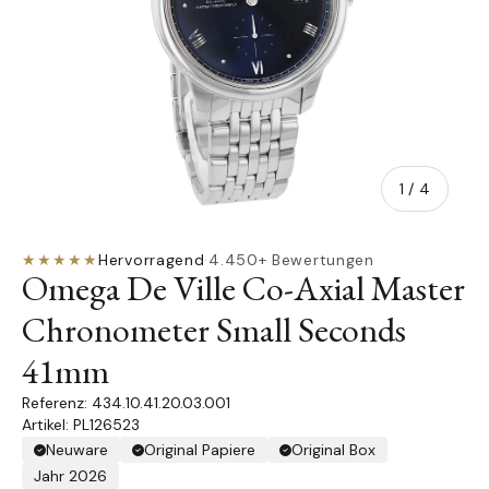
von
1
/
4
★★★★★
Hervorragend
·
4.450+ Bewertungen
Omega De Ville Co-Axial Master
Chronometer Small Seconds
41mm
434.10.41.20.03.001
Artikel: PL126523
Neuware
Original Papiere
Original Box
Jahr 2026