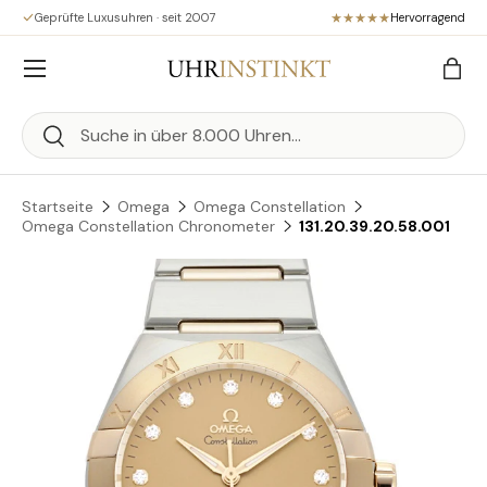
Geprüfte Luxusuhren · seit 2007
Hervorragend
Direkt zum Inhalt
Menü
Eink
Suchen
Suchen
Startseite
Omega
Omega Constellation
Omega Constellation Chronometer
131.20.39.20.58.001
Zu Produktinformationen springen