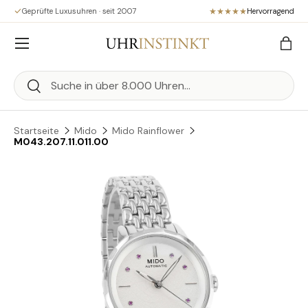
Geprüfte Luxusuhren · seit 2007
Hervorragend
Direkt zum Inhalt
Menü
Eink
Suchen
Suchen
Startseite
Mido
Mido Rainflower
M043.207.11.011.00
Zu Produktinformationen springen