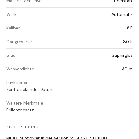
Material Schließe
Edelstahl
Werk
Automatik
Kaliber
80
Gangreserve
80 h
Glas
Saphirglas
Wasserdichte
30 m
Funktionen
Zentralsekunde, Datum
Weitere Merkmale
Brillantbesatz
BESCHREIBUNG
MIDO Rainflower in der Version M043.207.11.011.00