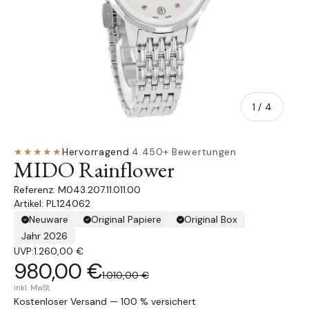
von
1
/
4
★★★★★
Hervorragend
·
4.450+ Bewertungen
MIDO Rainflower
M043.207.11.011.00
Artikel: PL124062
Neuware
Original Papiere
Original Box
Jahr 2026
UVP:
1.260,00 €
980,00 €
1.010,00 €
inkl. MwSt.
Kostenloser Versand — 100 % versichert