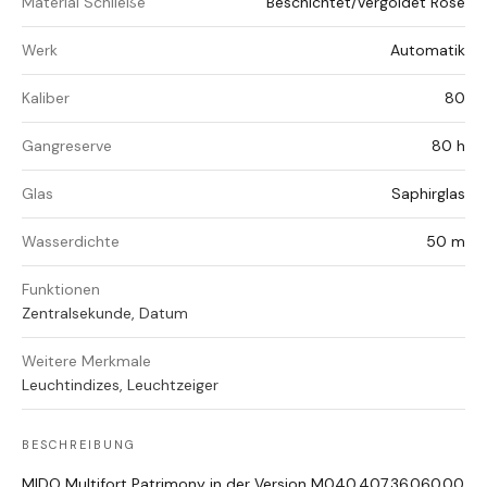
Material Schließe
Beschichtet/Vergoldet Rosé
Werk
Automatik
Kaliber
80
Gangreserve
80 h
Glas
Saphirglas
Wasserdichte
50 m
Funktionen
Zentralsekunde, Datum
Weitere Merkmale
Leuchtindizes, Leuchtzeiger
BESCHREIBUNG
MIDO Multifort Patrimony in der Version M040.407.36.060.00