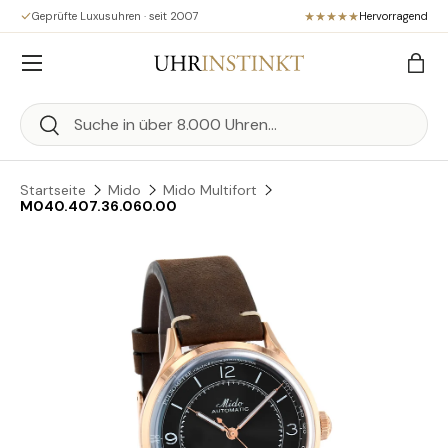
Geprüfte Luxusuhren · seit 2007
Hervorragend
Direkt zum Inhalt
Menü
Eink
Suchen
Suchen
Startseite
Mido
Mido Multifort
M040.407.36.060.00
Zu Produktinformationen springen