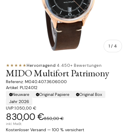
von
1
/
4
★★★★★
Hervorragend
·
4.450+ Bewertungen
MIDO Multifort Patrimony
M040.407.36.060.00
Artikel: PL124012
Neuware
Original Papiere
Original Box
Jahr 2026
UVP:
1.050,00 €
830,00 €
850,00 €
inkl. MwSt.
Kostenloser Versand — 100 % versichert