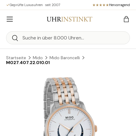
Geprüfte Luxusuhren · seit 2007
Hervorragend
Direkt zum Inhalt
Menü
Eink
Suchen
Suchen
Startseite
Mido
Mido Baroncelli
M027.407.22.010.01
Zu Produktinformationen springen