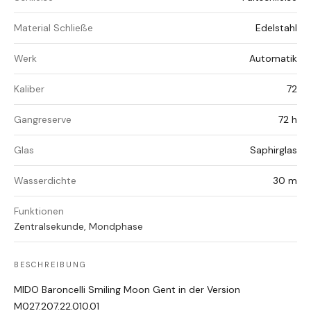
Material Schließe
Edelstahl
Werk
Automatik
Kaliber
72
Gangreserve
72 h
Glas
Saphirglas
Wasserdichte
30 m
Funktionen
Zentralsekunde, Mondphase
BESCHREIBUNG
MIDO Baroncelli Smiling Moon Gent in der Version
M027.207.22.010.01