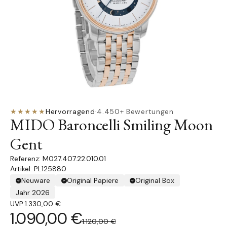
★★★★★
Hervorragend
·
4.450+ Bewertungen
MIDO Baroncelli Smiling Moon
Gent
M027.407.22.010.01
Artikel: PL125880
Neuware
Original Papiere
Original Box
Jahr 2026
UVP:
1.330,00 €
1.090,00 €
1.120,00 €