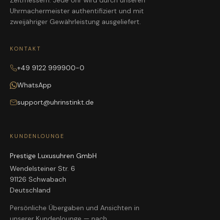
Zeitmessern. Jede Uhr wird durch unseren
Uhrmachermeister authentifiziert und mit
zweijähriger Gewährleistung ausgeliefert.
KONTAKT
+49 9122 999900-0
WhatsApp
support@uhrinstinkt.de
KUNDENLOUNGE
Prestige Luxusuhren GmbH
Wendelsteiner Str. 6
91126 Schwabach
Deutschland
Persönliche Übergaben und Ansichten in
unserer Kundenlounge — nach