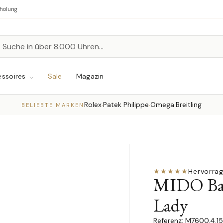
bholung
n
chen
ssoires
Sale
Magazin
Rolex
Patek Philippe
Omega
Breitling
·
·
·
BELIEBTE MARKEN
★★★★★
Hervorra
MIDO Bar
Lady
M7600.4.15