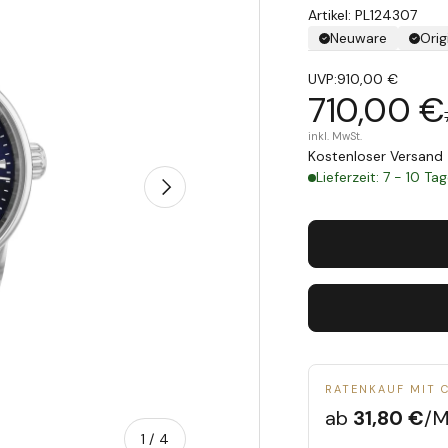
Artikel: PL124307
Neuware
Orig
UVP:
910,00 €
710,00 €
inkl. MwSt.
Kostenloser Versand 
Lieferzeit: 7 - 10 Ta
Nächste
RATENKAUF MIT 
ab
31,80 €
/M
von
1
/
4