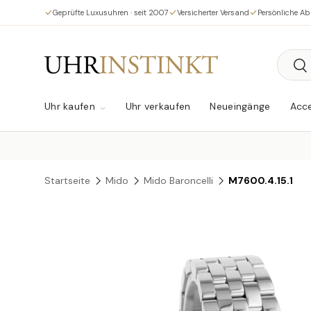
Geprüfte Luxusuhren · seit 2007
Versicherter Versand
Persönliche A
Direkt zum Inhalt
Suche
Su
Uhr kaufen
Uhr verkaufen
Neueingänge
Acce
Startseite
Mido
Mido Baroncelli
M7600.4.15.1
Zu Produktinformationen springen