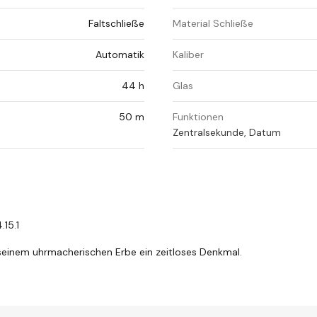
Faltschließe
Material Schließe
Automatik
Kaliber
44 h
Glas
50 m
Funktionen
Zentralsekunde, Datum
.15.1
 seinem uhrmacherischen Erbe ein zeitloses Denkmal.