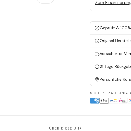
Zum Finanzierun
en
ieansicht laden
Geprüft & 100% 
Original Herstell
Versicherter Ve
21 Tage Rückga
Persönliche Kun
SICHERE ZAHLUNGS
ÜBER DIESE UHR