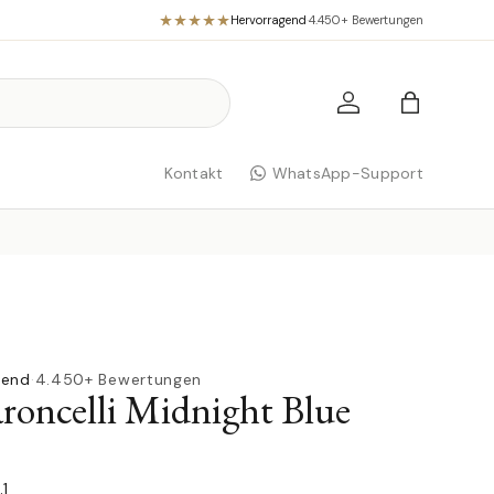
Hervorragend
·
4.450+ Bewertungen
Einloggen
Einkaufst
Kontakt
WhatsApp-Support
gend
·
4.450+ Bewertungen
oncelli Midnight Blue
.1