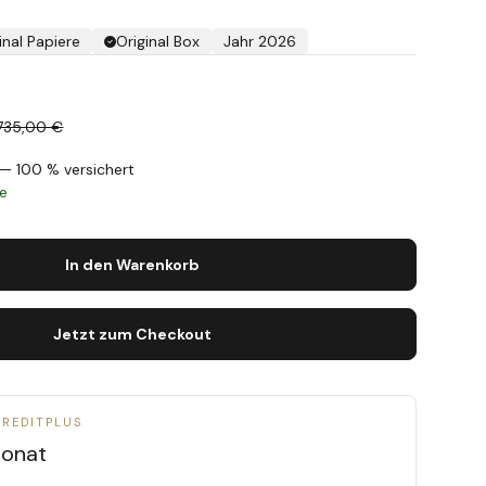
inal Papiere
Original Box
Jahr 2026
735,00 €
— 100 % versichert
ge
In den Warenkorb
Jetzt zum Checkout
CREDITPLUS
onat