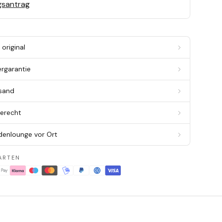
gsantrag
original
ergarantie
rsand
berecht
denlounge vor Ort
ARTEN