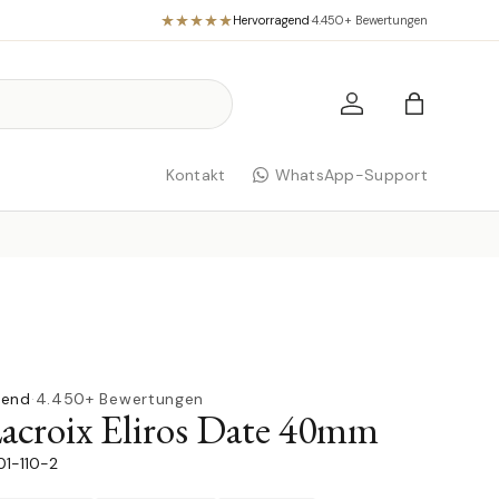
Hervorragend
·
4.450+ Bewertungen
Einloggen
Einkaufst
Kontakt
WhatsApp-Support
gend
·
4.450+ Bewertungen
acroix Eliros Date 40mm
01-110-2