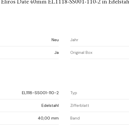
 Eliros Date 40mm EL1118-SS001-110-2 in Edelsta
Neu
Jahr
Ja
Original Box
EL1118-SS001-110-2
Typ
Edelstahl
Zifferblatt
40,00 mm
Band