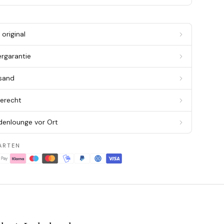
original
ergarantie
rsand
berecht
denlounge vor Ort
ARTEN