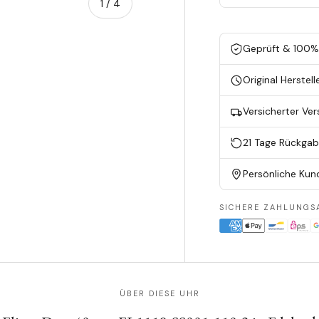
von
1
/
4
Geprüft & 100% 
en
ieansicht laden
Original Herstell
Versicherter Ve
21 Tage Rückga
Persönliche Kun
SICHERE ZAHLUNGS
ÜBER DIESE UHR