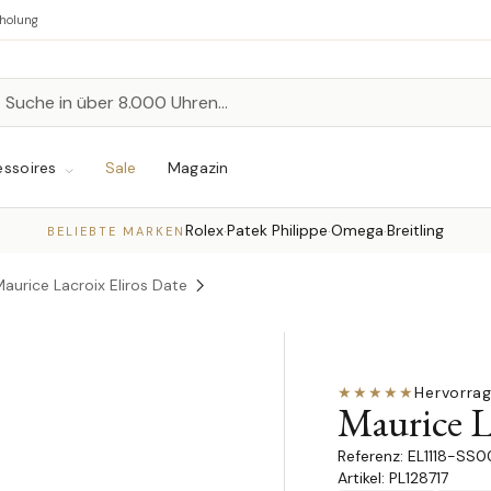
bholung
n
chen
ssoires
Sale
Magazin
Rolex
Patek Philippe
Omega
Breitling
·
·
·
BELIEBTE MARKEN
aurice Lacroix Eliros Date
★★★★★
Hervorra
Maurice L
EL1118-SS0
Artikel: PL128717