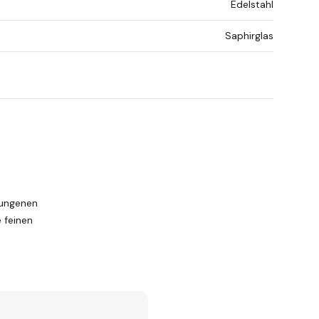
Edelstahl
Saphirglas
hwungenen
e feinen