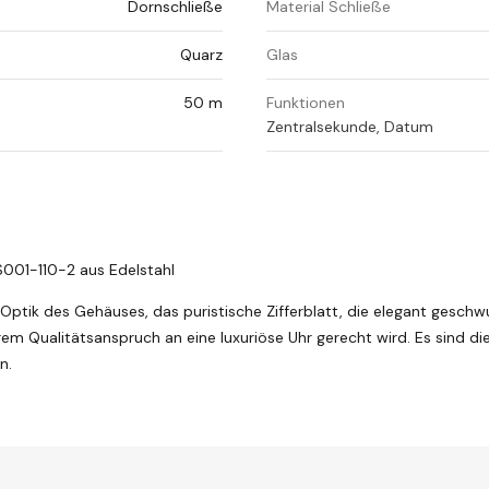
Dornschließe
Material Schließe
Quarz
Glas
50 m
Funktionen
Zentralsekunde, Datum
S001-110-2 aus Edelstahl
te Optik des Gehäuses, das puristische Zifferblatt, die elegant gesc
rem Qualitätsanspruch an eine luxuriöse Uhr gerecht wird. Es sind di
n.