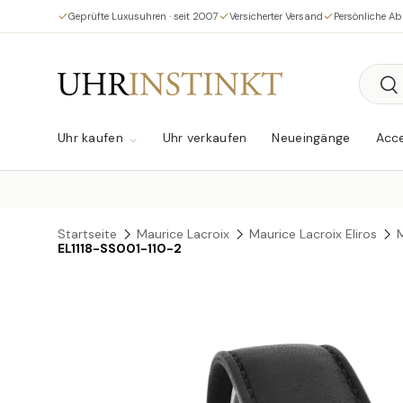
Geprüfte Luxusuhren · seit 2007
Versicherter Versand
Persönliche A
Direkt zum Inhalt
Suche
Su
Uhr kaufen
Uhr verkaufen
Neueingänge
Acce
Startseite
Maurice Lacroix
Maurice Lacroix Eliros
M
EL1118-SS001-110-2
Zu Produktinformationen springen