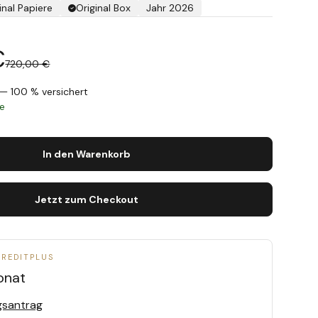
inal Papiere
Original Box
Jahr 2026
€
720,00 €
— 100 % versichert
ge
In den Warenkorb
Jetzt zum Checkout
CREDITPLUS
onat
gsantrag