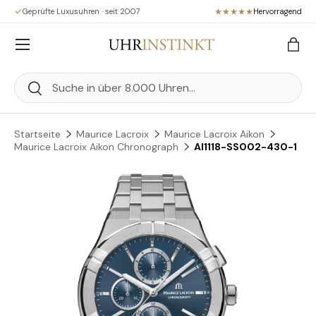
Geprüfte Luxusuhren · seit 2007
Hervorragend
Direkt zum Inhalt
Menü
Eink
Suchen
Suchen
Startseite
Maurice Lacroix
Maurice Lacroix Aikon
Maurice Lacroix Aikon Chronograph
AI1118-SS002-430-1
Zu Produktinformationen springen