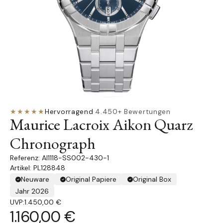
★★★★★
Hervorragend
·
4.450+ Bewertungen
Maurice Lacroix Aikon Quarz
Chronograph
AI1118-SS002-430-1
Artikel: PL128848
Neuware
Original Papiere
Original Box
Jahr 2026
UVP:
1.450,00 €
1.160,00 €