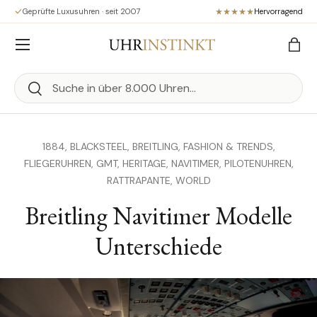
Geprüfte Luxusuhren · seit 2007
Hervorragend
Direkt zum Inhalt
Menü
Eink
Suchen
Suchen
1884,
BLACKSTEEL,
BREITLING,
FASHION & TRENDS,
FLIEGERUHREN,
GMT,
HERITAGE,
NAVITIMER,
PILOTENUHREN,
RATTRAPANTE,
WORLD
Breitling Navitimer Modelle
Unterschiede