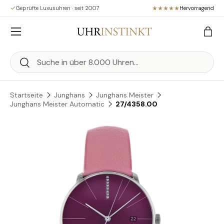
Geprüfte Luxusuhren · seit 2007
Hervorragend
Direkt zum Inhalt
Menü
Eink
Suchen
Suchen
Startseite
Junghans
Junghans Meister
Junghans Meister Automatic
27/4358.00
Zu Produktinformationen springen