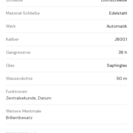
Schließe
Dornschließe
Material Schließe
Edelstahl
Werk
Automatik
Kaliber
J800.1
Gangreserve
38 h
Glas
Saphirglas
Wasserdichte
50 m
Funktionen
Zentralsekunde, Datum
Weitere Merkmale
Brillantbesatz