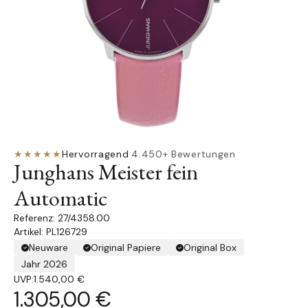
★★★★★
Hervorragend
·
4.450+ Bewertungen
Junghans Meister fein
Automatic
27/4358.00
Artikel: PL126729
Neuware
Original Papiere
Original Box
Jahr 2026
UVP:
1.540,00 €
1.305,00 €