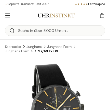
Geprüfte Luxusuhren · seit 2007
Hervorragend
Direkt zum Inhalt
Menü
Eink
Suchen
Suchen
Startseite
Junghans
Junghans Form
Junghans Form A
27/4372.03
Zu Produktinformationen springen