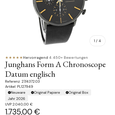
von
1
/
4
★★★★★
Hervorragend
·
4.450+ Bewertungen
Junghans Form A Chronoscope
Datum englisch
27/4372.03
Artikel: PL127949
Neuware
Original Papiere
Original Box
Jahr 2026
UVP:
2.040,00 €
1.735,00 €