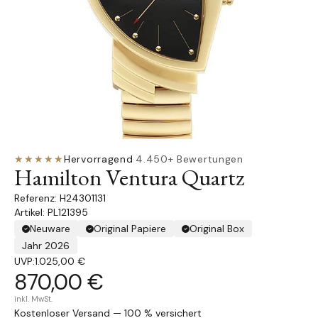
★★★★★
Hervorragend
·
4.450+ Bewertungen
Hamilton Ventura Quartz
H24301131
Artikel: PL121395
Neuware
Original Papiere
Original Box
Jahr 2026
UVP:
1.025,00 €
870,00 €
inkl. MwSt.
Kostenloser Versand — 100 % versichert