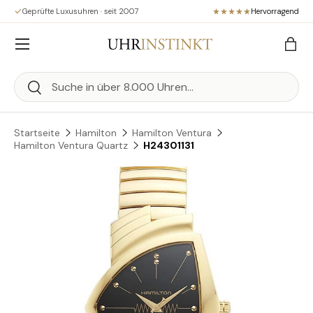
Geprüfte Luxusuhren · seit 2007
Hervorragend
Direkt zum Inhalt
Menü
Eink
Suchen
Suchen
Startseite
Hamilton
Hamilton Ventura
Hamilton Ventura Quartz
H24301131
Zu Produktinformationen springen