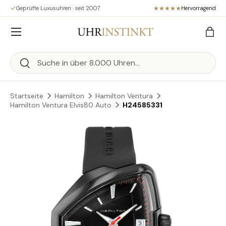
Geprüfte Luxusuhren · seit 2007
Hervorragend
Direkt zum Inhalt
Menü
Eink
Suchen
Suchen
Startseite
Hamilton
Hamilton Ventura
Hamilton Ventura Elvis80 Auto
H24585331
Zu Produktinformationen springen