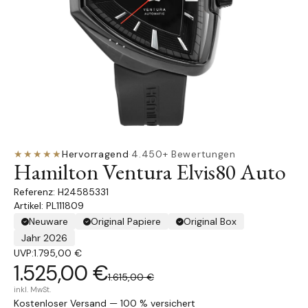
★★★★★
Hervorragend
·
4.450+ Bewertungen
Hamilton Ventura Elvis80 Auto
H24585331
Artikel: PL111809
Neuware
Original Papiere
Original Box
Jahr 2026
UVP:
1.795,00 €
1.525,00 €
1.615,00 €
inkl. MwSt.
Kostenloser Versand — 100 % versichert