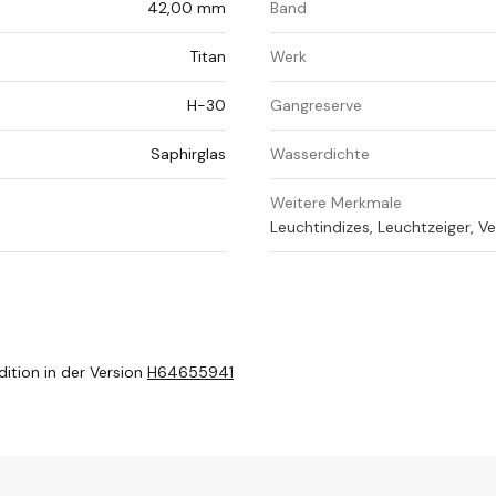
42,00 mm
Band
Titan
Werk
H-30
Gangreserve
Saphirglas
Wasserdichte
Weitere Merkmale
Leuchtindizes, Leuchtzeiger, V
dition in der Version
H64655941