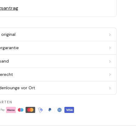
gsantrag
original
ergarantie
rsand
berecht
denlounge vor Ort
ARTEN