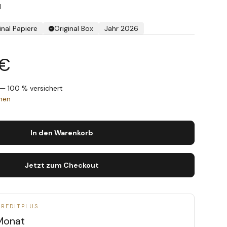
1
inal Papiere
Original Box
Jahr 2026
 €
— 100 % versichert
chen
In den Warenkorb
Jetzt zum Checkout
CREDITPLUS
Monat