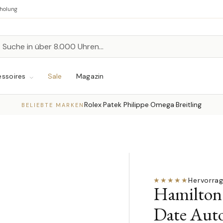
bholung
n
chen
ssoires
Sale
Magazin
Rolex
Patek Philippe
Omega
Breitling
·
·
·
BELIEBTE MARKEN
★★★★★
Hervorra
Hamilton 
Date Auto