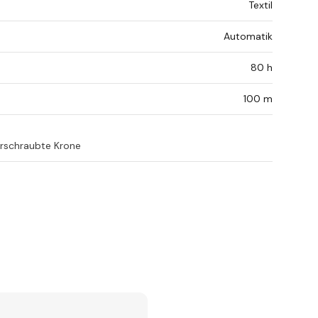
Textil
Automatik
80 h
100 m
erschraubte Krone