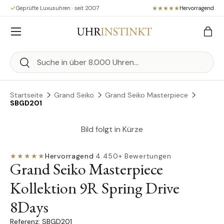
Geprüfte Luxusuhren · seit 2007
Hervorragend
Direkt zum Inhalt
Menü
Eink
Suchen
Suchen
Startseite
Grand Seiko
Grand Seiko Masterpiece
SBGD201
Bild folgt in Kürze
★★★★★
Hervorragend
·
4.450+ Bewertungen
Grand Seiko Masterpiece
Kollektion 9R Spring Drive
8Days
SBGD201