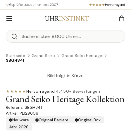
Geprüfte Luxusuhren · seit 2007
Hervorragend
Direkt zum Inhalt
Menü
Eink
Suchen
Suchen
Startseite
Grand Seiko
Grand Seiko Heritage
SBGH341
Bild folgt in Kürze
★★★★★
Hervorragend
·
4.450+ Bewertungen
Grand Seiko Heritage Kollektion
SBGH341
Artikel: PL129606
Neuware
Original Papiere
Original Box
Jahr 2026