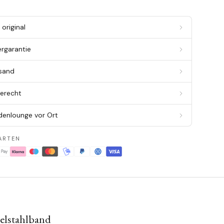
original
ergarantie
rsand
berecht
denlounge vor Ort
ARTEN
elstahlband