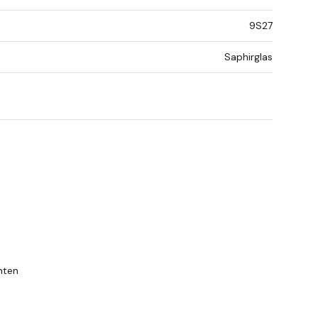
9S27
Saphirglas
mten