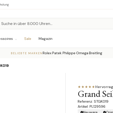
bholung
n
chen
ssoires
Sale
Magazin
Rolex
Patek Philippe
Omega
Breitling
·
·
·
BELIEBTE MARKEN
K019
★★★★★
Hervorra
Grand Sei
STGK019
Artikel: PL129596
Neuware
Orig