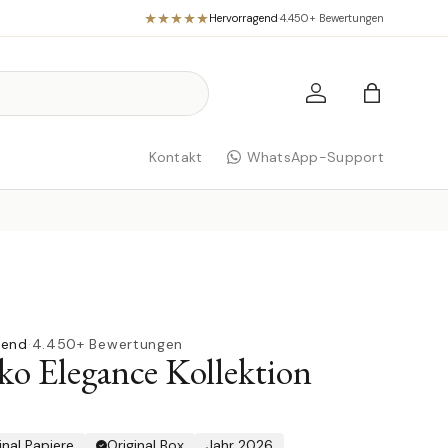
Hervorragend
·
4.450+ Bewertungen
Einloggen
Einkaufst
Kontakt
WhatsApp-Support
gend
·
4.450+ Bewertungen
ko Elegance Kollektion
inal Papiere
Original Box
Jahr 2026