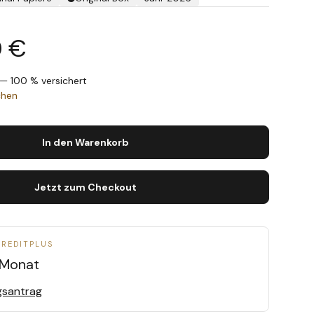
0 €
— 100 % versichert
chen
In den Warenkorb
Jetzt zum Checkout
CREDITPLUS
/Monat
gsantrag