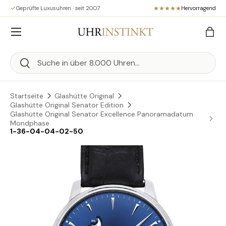
Geprüfte Luxusuhren · seit 2007
Hervorragend
Direkt zum Inhalt
Menü
Eink
Suchen
Suchen
Startseite
Glashütte Original
Glashütte Original Senator Edition
Glashütte Original Senator Excellence Panoramadatum
Mondphase
1-36-04-04-02-50
Zu Produktinformationen springen