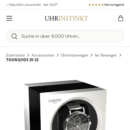
Geprüfte Luxusuhren · seit 2007
Hervorragend
Direkt zum Inhalt
Menü
Eink
Suchen
Suchen
Startseite
Accessoires
Uhrenbeweger
1er Beweger
70050/101.31.12
Zu Produktinformationen springen