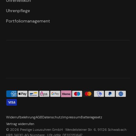
Uhrenlexikon
Uhrenpflege
Portfoliomanagement
Widerrufbelehrung
AGB
Datenschutz
Impressum
Batteriegesetz
Vertrag widerrufen
© 2026 Prestige Luxusuhren GmbH · Wendelsteiner Str. 6, 91126 Schwabach ·
HRB 34130 AG Nürnberg · USt-IdNr. DE312151647