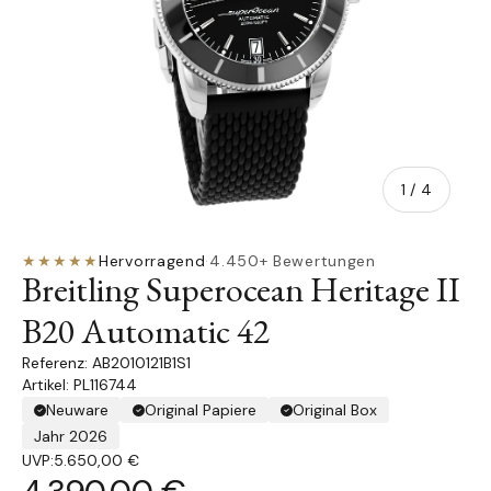
von
1
/
4
★★★★★
Hervorragend
·
4.450+ Bewertungen
Breitling Superocean Heritage II
B20 Automatic 42
AB2010121B1S1
Artikel: PL116744
Neuware
Original Papiere
Original Box
Jahr 2026
UVP:
5.650,00 €