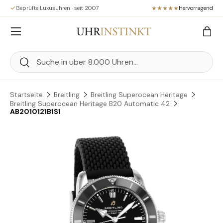
Geprüfte Luxusuhren · seit 2007
Hervorragend
Direkt zum Inhalt
Menü
Eink
Suchen
Suchen
Startseite
Breitling
Breitling Superocean Heritage
Breitling Superocean Heritage B20 Automatic 42
AB2010121B1S1
Zu Produktinformationen springen